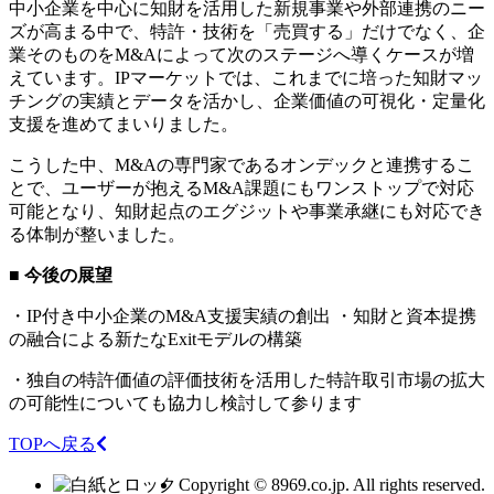
中小企業を中心に知財を活用した新規事業や外部連携のニー
ズが高まる中で、特許・技術を「売買する」だけでなく、企
業そのものをM&Aによって次のステージへ導くケースが増
えています。IPマーケットでは、これまでに培った知財マッ
チングの実績とデータを活かし、企業価値の可視化・定量化
支援を進めてまいりました。
こうした中、M&Aの専門家であるオンデックと連携するこ
とで、ユーザーが抱えるM&A課題にもワンストップで対応
可能となり、知財起点のエグジットや事業承継にも対応でき
る体制が整いました。
■ 今後の展望
・IP付き中小企業のM&A支援実績の創出 ・知財と資本提携
の融合による新たなExitモデルの構築
・独自の特許価値の評価技術を活用した特許取引市場の拡大
の可能性についても協力し検討して参ります
TOPへ戻る
Copyright © 8969.co.jp. All rights reserved.