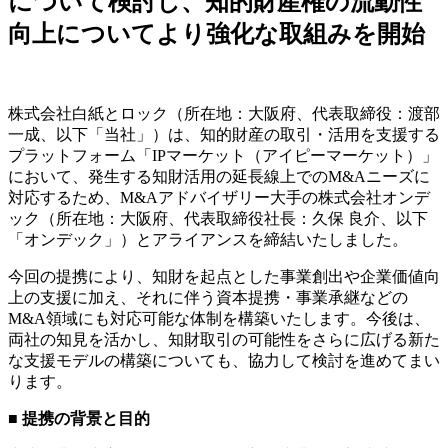
について検討し、知的財産権の流動性
向上についてより強化な取組みを開始
株式会社白紙とロック（所在地：大阪府、代表取締役：渡部
一成、以下「当社」）は、知的財産の取引・活用を支援する
プラットフォーム「IPマーケット（アイピーマーケット）」
において、発生する知財活用の延長線上でのM&Aニーズに
対応するため、M&Aアドバイザリー大手の株式会社オンデ
ック（所在地：大阪府、代表取締役社長：久保 良介、以下
「オンデック」）とアライアンスを締結いたしました。
今回の提携により、知財を起点とした事業創出や企業価値向
上の支援に加え、それに伴う資本提携・事業承継などの
M&A領域にも対応可能な体制を構築いたします。今後は、
両社の知見を活かし、知財取引の可能性をさらに広げる新た
な支援モデルの構築についても、協力して検討を進めてまい
ります。
■ 提携の背景と目的